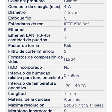
Color del producto
Blanco
Consumo de energía (max)
4 W
Diámetro
7,5 cm
Enfoque fijo
Si
Estándares de red
IEEE 802.3af
Ethernet
Si
Ethernet LAN (RJ-45)
1
cantidad de puertos
Factor de forma
Bala
Filtro de corte infrarrojo
Si
Formatos de compresión de
H.264
video
HDD incorporado
No
Intervalo de humedad
0 - 90%
relativa para funcionamiento
Intervalo de temperatura
-20 - 40 °C
operativa
Longitud
14 cm
Material de la carcasa
Aluminio
Máxima resolución
2688 x 1512 Pixeles
Micrófono incorporado
Si