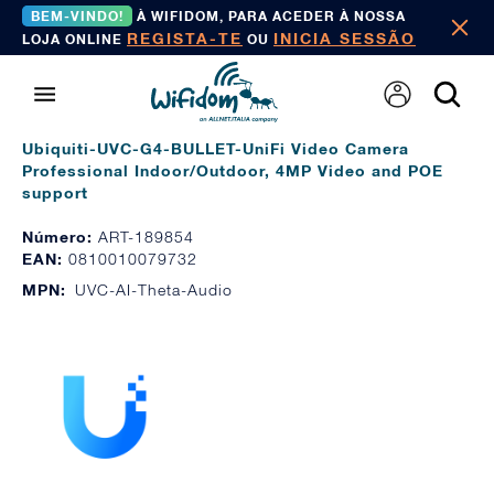
BEM-VINDO!
À WIFIDOM, PARA ACEDER À NOSSA
REGISTA-TE
INICIA SESSÃO
LOJA ONLINE
OU
Ubiquiti-UVC-G4-BULLET-UniFi Video Camera
Professional Indoor/Outdoor, 4MP Video and POE
support
Número:
ART-189854
EAN:
0810010079732
MPN:
UVC-AI-Theta-Audio