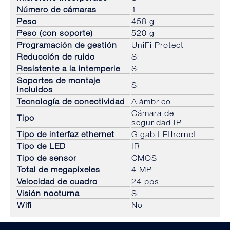
Número de cámaras
1
Peso
458 g
Peso (con soporte)
520 g
Programación de gestión
UniFi Protect
Reducción de ruido
Si
Resistente a la intemperie
Si
Soportes de montaje
Si
incluidos
Tecnología de conectividad
Alámbrico
Cámara de
Tipo
seguridad IP
Tipo de interfaz ethernet
Gigabit Ethernet
Tipo de LED
IR
Tipo de sensor
CMOS
Total de megapixeles
4 MP
Velocidad de cuadro
24 pps
Visión nocturna
Si
Wifi
No