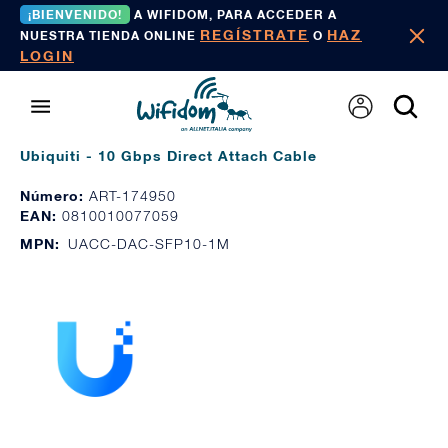
¡BIENVENIDO!
A WIFIDOM, PARA ACCEDER A
REGÍSTRATE
HAZ
NUESTRA TIENDA ONLINE
O
LOGIN
Ubiquiti - 10 Gbps Direct Attach Cable
Número:
ART-174950
EAN:
0810010077059
MPN:
UACC-DAC-SFP10-1M