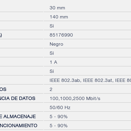
30 mm
140 mm
Si
)
85176990
Negro
Si
1 A
Si
IEEE 802.3ab, IEEE 802.3at, IEEE 8
TOS
2
NCIA DE DATOS
100,1000,2500 Mbit/s
50/60 Hz
E ALMACENAJE
5 - 90%
UNCIONAMIENTO
5 - 90%