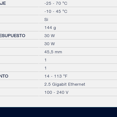
AJE
-25 - 70 °C
-10 - 45 °C
Si
144 g
RESUPUESTO
30 W
30 W
45,5 mm
1
1
ENTO
14 - 113 °F
2.5 Gigabit Ethernet
100 - 240 V