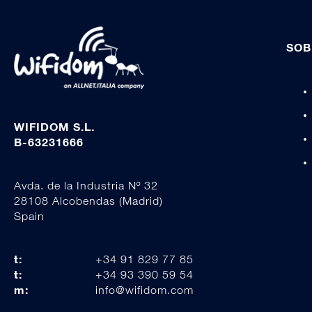
SOB
WIFIDOM S.L.
B-63231666
Avda. de la Industria Nº 32
28108 Alcobendas (Madrid)
Spain
t:
+34 91 829 77 85
t:
+34 93 390 59 54
m:
info@wifidom.com