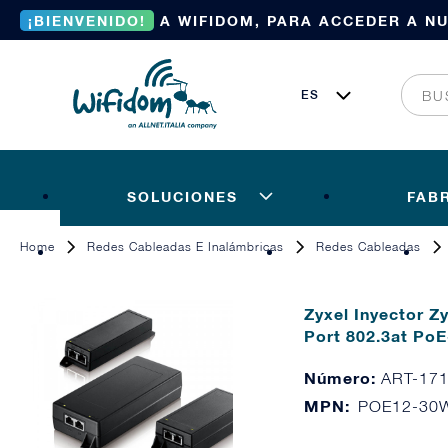
¡BIENVENIDO!
A WIFIDOM, PARA ACCEDER A N
SOLUCIONES
FAB
Home
Redes Cableadas E Inalámbricas
Redes Cableadas
Zyxel Inyector Z
Port 802.3at PoE
Número:
ART-17
MPN:
POE12-30