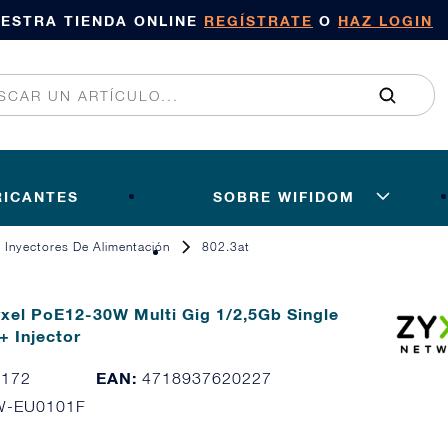
UESTRA TIENDA ONLINE
REGÍSTRATE
O
HAZ LOGIN
RICANTES
SOBRE WIFIDOM
Inyectores De Alimentación
802.3at
yxel PoE12-30W Multi Gig 1/2,5Gb Single
+ Injector
EAN:
1172
4718937620227
W-EU0101F