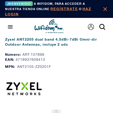
¡BIENVENIDO!
A WIFIDOM, PARA ACCEDER A
REGÍSTRATE
HAZ
NUESTRA TIENDA ONLINE
O
LOGIN
Zyxel ANT2205 dual band 4.5dBi-7dBi Omni-dir
Outdoor Antennas, incluye 2 uds
Número:
ART-157899
EAN:
4718937609413
MPN:
ANT2105-ZZ0201F