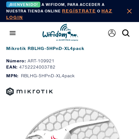
¡BIENVENIDO!
A WIFIDOM, PARA ACCEDER A
REGÍSTRATE
HAZ
NUESTRA TIENDA ONLINE
O
LOGIN
Mikrotik RBLHG-5HPnD-XL4pack
Número:
ART-109921
EAN:
4752224003782
MPN:
RBLHG-5HPnD-XL4pack