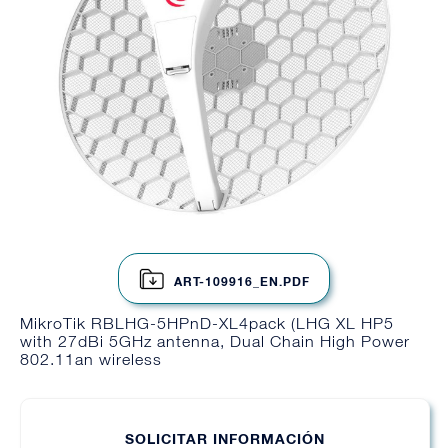
ART-109916_EN.PDF
MikroTik RBLHG-5HPnD-XL4pack (LHG XL HP5
with 27dBi 5GHz antenna, Dual Chain High Power
802.11an wireless
SOLICITAR INFORMACIÓN