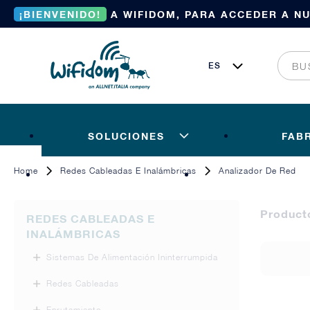
¡BIENVENIDO!
A WIFIDOM, PARA ACCEDER A N
SOLUCIONES
FAB
Home
Redes Cableadas E Inalámbricas
Analizador De Red
Produc
REDES CABLEADAS E
INALÁMBRICAS
Sistemas De Alimentación Ininterrumpida
Redes Cableadas
Enrutamiento