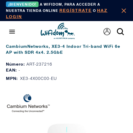
¡BIENVENIDO!
A WIFIDOM, PARA ACCEDER A
REGÍSTRATE
HAZ
NUESTRA TIENDA ONLINE
O
LOGIN
CambiumNetworks, XE3-4 Indoor Tri-band WiFi 6e
AP with SDR 4x4. 2.5GbE
Número:
ART-237216
EAN:
-
MPN:
XE3-4X00C00-EU