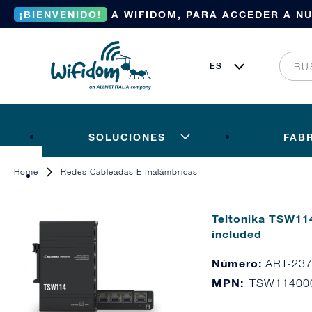
¡BIENVENIDO!
A WIFIDOM, PARA ACCEDER A N
SOLUCIONES
FAB
Home
Redes Cableadas E Inalámbricas
Teltonika TSW114
included
Número:
ART-23
MPN:
TSW11400