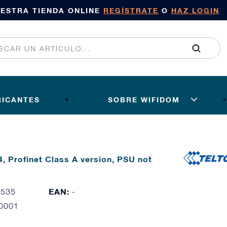
UESTRA TIENDA ONLINE
REGÍSTRATE
O
HAZ LOGIN
RICANTES
SOBRE WIFIDOM
, Profinet Class A version, PSU not
EAN:
7535
-
0001