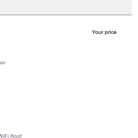
Your price
pin
WiFi Roof