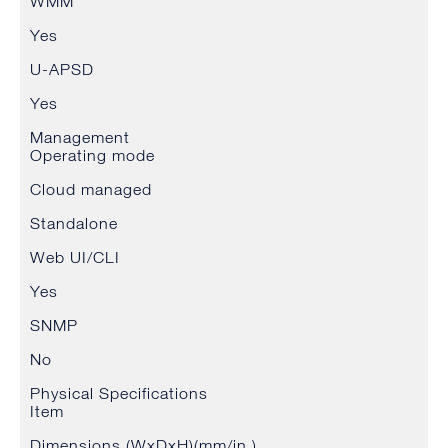
WMM
Yes
U-APSD
Yes
Management
Operating mode
Cloud managed
Standalone
Web UI/CLI
Yes
SNMP
No
Physical Specifications
Item
Dimensions (WxDxH)(mm/in.)