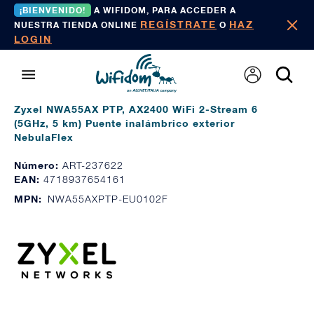
¡BIENVENIDO!
A WIFIDOM, PARA ACCEDER A
REGÍSTRATE
HAZ
NUESTRA TIENDA ONLINE
O
LOGIN
Zyxel NWA55AX PTP, AX2400 WiFi 2-Stream 6
(5GHz, 5 km) Puente inalámbrico exterior
NebulaFlex
Número:
ART-237622
EAN:
4718937654161
MPN:
NWA55AXPTP-EU0102F