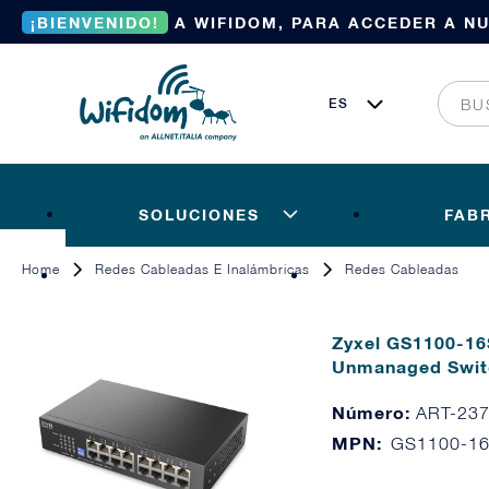
¡BIENVENIDO!
A WIFIDOM, PARA ACCEDER A N
SOLUCIONES
FAB
Home
Redes Cableadas E Inalámbricas
Redes Cableadas
Zyxel GS1100-16S
Unmanaged Swit
Número:
ART-23
MPN:
GS1100-1