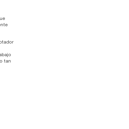
que
ente
ptador
abajo
o tan