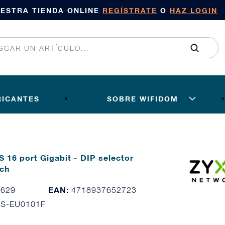
UESTRA TIENDA ONLINE
REGÍSTRATE
O
HAZ LOGIN
RICANTES
SOBRE WIFIDOM
 16 port Gigabit - DIP selector
ch
EAN:
7629
4718937652723
6S-EU0101F