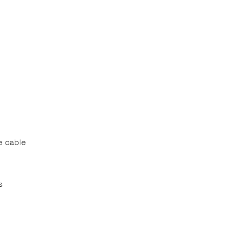
e cable
s