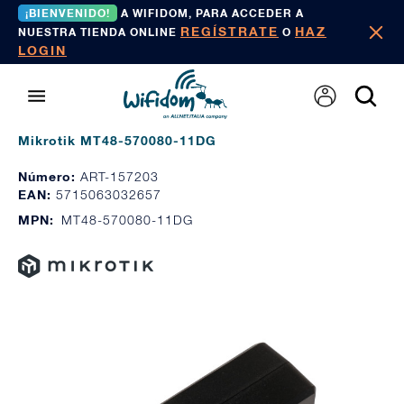
¡BIENVENIDO!
A WIFIDOM, PARA ACCEDER A
REGÍSTRATE
HAZ
NUESTRA TIENDA ONLINE
O
LOGIN
Mikrotik MT48-570080-11DG
Número:
ART-157203
EAN:
5715063032657
MPN:
MT48-570080-11DG