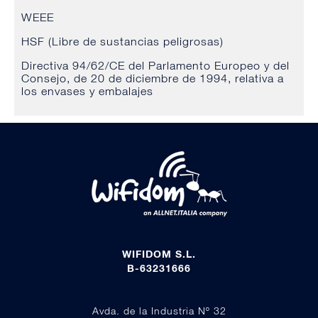
WEEE
HSF (Libre de sustancias peligrosas)
Directiva 94/62/CE del Parlamento Europeo y del
Consejo, de 20 de diciembre de 1994, relativa a
los envases y embalajes
WIFIDOM S.L.
B-63231666
Avda. de la Industria Nº 32