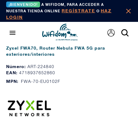
¡BIENVENIDO!
A WIFIDOM, PARA ACCEDER A
REGÍSTRATE
HAZ
NUESTRA TIENDA ONLINE
O
LOGIN
Zyxel FWA70, Router Nebula FWA 5G para
exteriores/interiores
Número:
ART-224840
EAN:
4718937652860
MPN:
FWA-70-EU0102F