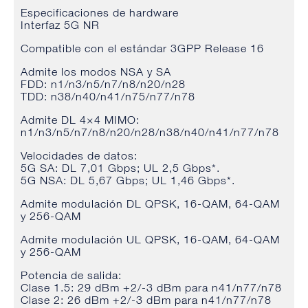
Especificaciones de hardware
Interfaz 5G NR
Compatible con el estándar 3GPP Release 16
Admite los modos NSA y SA
FDD: n1/n3/n5/n7/n8/n20/n28
TDD: n38/n40/n41/n75/n77/n78
Admite DL 4×4 MIMO:
n1/n3/n5/n7/n8/n20/n28/n38/n40/n41/n77/n78
Velocidades de datos:
5G SA: DL 7,01 Gbps; UL 2,5 Gbps*.
5G NSA: DL 5,67 Gbps; UL 1,46 Gbps*.
Admite modulación DL QPSK, 16-QAM, 64-QAM
y 256-QAM
Admite modulación UL QPSK, 16-QAM, 64-QAM
y 256-QAM
Potencia de salida:
Clase 1.5: 29 dBm +2/-3 dBm para n41/n77/n78
Clase 2: 26 dBm +2/-3 dBm para n41/n77/n78