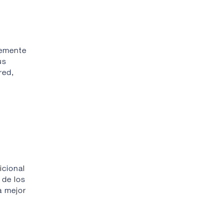
remente
us
red,
icional
 de los
a mejor