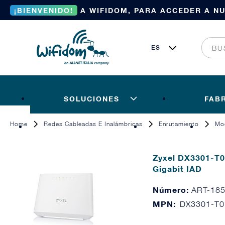
¡BIENVENIDO!
A WIFIDOM, PARA ACCEDER A N
SOLUCIONES
FAB
Home
Redes Cableadas E Inalámbricas
Enrutamiento
Mo
Zyxel DX3301-T0
Gigabit IAD
Número:
ART-18
MPN:
DX3301-T0