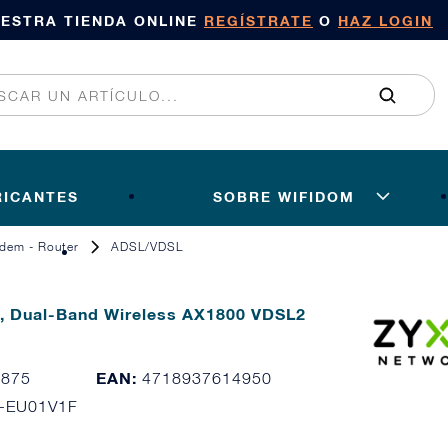
UESTRA TIENDA ONLINE
REGÍSTRATE
O
HAZ LOGIN
RICANTES
SOBRE WIFIDOM
dem - Router
ADSL/VDSL
, Dual-Band Wireless AX1800 VDSL2
EAN:
5875
4718937614950
-EU01V1F