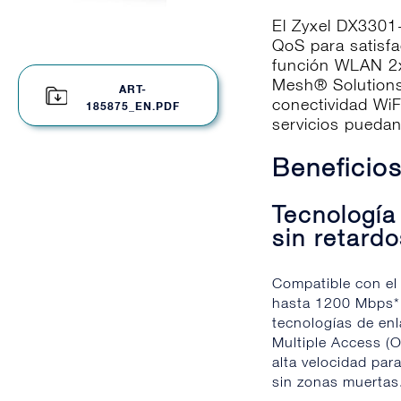
El Zyxel DX3301-
QoS para satisfa
función WLAN 2x
Mesh® Solutions,
ART-
conectividad WiF
185875_EN.PDF
servicios puedan
Beneficio
Tecnología
sin retard
Compatible con el 
hasta 1200 Mbps*
tecnologías de en
Multiple Access (O
alta velocidad par
sin zonas muertas