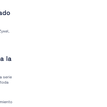
cado
yxel,
a la
a serie
 toda
imiento