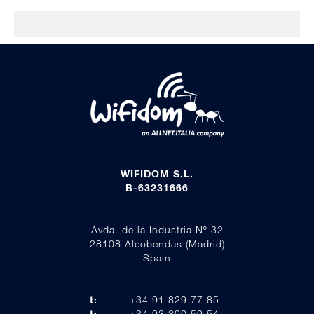
-
WIFIDOM S.L.
B-63231666
Avda. de la Industria Nº 32
28108 Alcobendas (Madrid)
Spain
t:
+34 91 829 77 85
t:
+34 93 390 59 54