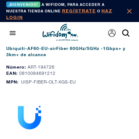
¡BIENVENIDO!
A WIFIDOM, PARA ACCEDER A
REGÍSTRATE
HAZ
NUESTRA TIENDA ONLINE
O
LOGIN
Ubiquiti-AF60-EU-airFiber 60GHz/5GHz -1Gbps+ y
3km+ de alcance
Número:
ART-194726
EAN:
0810084691212
MPN:
UISP-FIBER-OLT-XGS-EU