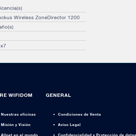
licencia(s)
ckus Wireless ZoneDirector 1200
año(s)
4x7
RE WIFIDOM
GENERAL
Nuestras oficinas
Condiciones de Venta
Misión y Visión
Aviso Legal
Allnet en el mundo
Confidencialidad y Protección de dato