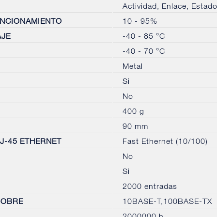
Actividad, Enlace, Estad
UNCIONAMIENTO
10 - 95%
AJE
-40 - 85 °C
-40 - 70 °C
Metal
Si
No
400 g
90 mm
J-45 ETHERNET
Fast Ethernet (10/100)
No
Si
2000 entradas
COBRE
10BASE-T,100BASE-TX
2000000 h