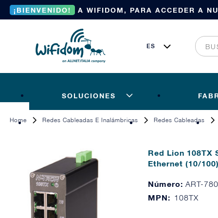
¡BIENVENIDO!
A WIFIDOM, PARA ACCEDER A N
SOLUCIONES
FAB
Home
Redes Cableadas E Inalámbricas
Redes Cableadas
Red Lion 108TX S
Ethernet (10/100
Número:
ART-78
MPN:
108TX