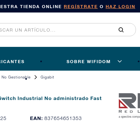
UESTRA TIENDA ONLINE
REGÍSTRATE
O
HAZ LOGIN
RICANTES
SOBRE WIFIDOM
No Gestionable
Gigabit
witch Industrial No administrado Fast
)
EAN:
025
837654651353