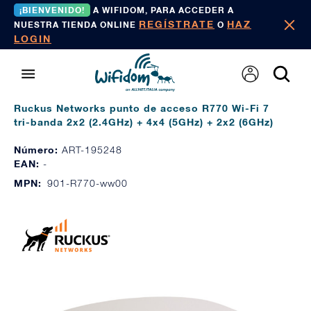
¡BIENVENIDO!
A WIFIDOM, PARA ACCEDER A
REGÍSTRATE
HAZ
NUESTRA TIENDA ONLINE
O
LOGIN
Ruckus Networks punto de acceso R770 Wi-Fi 7
tri-banda 2x2 (2.4GHz) + 4x4 (5GHz) + 2x2 (6GHz)
Número:
ART-195248
EAN:
-
MPN:
901-R770-ww00