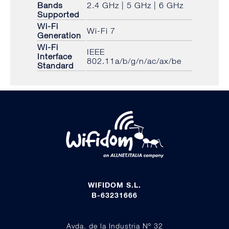
Bands
2.4 GHz | 5 GHz | 6 GHz
Supported
Wi-Fi
Wi-Fi 7
Generation
Wi-Fi
IEEE
Interface
802.11a/b/g/n/ac/ax/be
Standard
WIFIDOM S.L.
B-63231666
Avda. de la Industria Nº 32