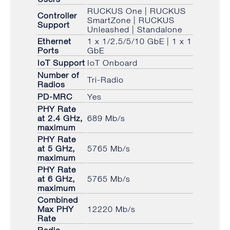
RUCKUS One | RUCKUS
Controller
SmartZone | RUCKUS
Support
Unleashed | Standalone
Ethernet
1 x 1/2.5/5/10 GbE | 1 x 1
Ports
GbE
IoT Support
IoT Onboard
Number of
Tri-Radio
Radios
PD-MRC
Yes
PHY Rate
at 2.4 GHz,
689 Mb/s
maximum
PHY Rate
at 5 GHz,
5765 Mb/s
maximum
PHY Rate
at 6 GHz,
5765 Mb/s
maximum
Combined
Max PHY
12220 Mb/s
Rate
Radio