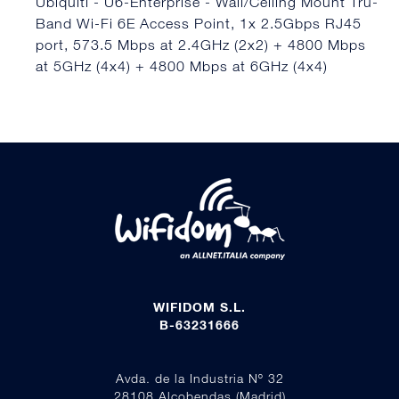
Ubiquiti - U6-Enterprise - Wall/Ceiling Mount Tru-
Band Wi-Fi 6E Access Point, 1x 2.5Gbps RJ45
port, 573.5 Mbps at 2.4GHz (2x2) + 4800 Mbps
at 5GHz (4x4) + 4800 Mbps at 6GHz (4x4)
WIFIDOM S.L.
B-63231666
Avda. de la Industria Nº 32
28108 Alcobendas (Madrid)