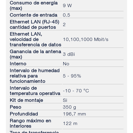
Consumo de energía
9 W
(max)
Corriente de entrada
0.5
Ethernet LAN (RJ-45)
2
cantidad de puertos
Ethernet LAN,
velocidad de
10,100,1000 Mbit/s
transferencia de datos
Ganancia de la antena
3 dBi
(max)
Interno
No
Intervalo de humedad
relativa para
5 - 95%
funcionamiento
Intervalo de
-10 - 70 °C
temperatura operativa
Kit de montaje
Si
Peso
350 g
Profundidad
196,7 mm
Rango máximo en
122 m
interiores
Tasa de transferencia