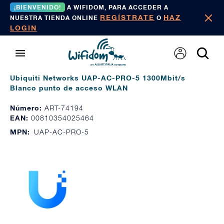
¡BIENVENIDO!
A WIFIDOM, PARA ACCEDER A
REGÍSTRATE
HAZ
NUESTRA TIENDA ONLINE
O
LOGIN
Ubiquiti Networks UAP-AC-PRO-5 1300Mbit/s
Blanco punto de acceso WLAN
Número:
ART-74194
EAN:
00810354025464
MPN:
UAP-AC-PRO-5