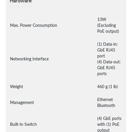
Hardware
13W 
Max. Power Consumption
(Excluding 
PoE output)
(1) Data-in: 
GbE RJ45 
port

Networking Interface
(4) Data-out: 
GbE RJ45 
ports
Weight
460 g (1 lb)
Ethernet

Management
Bluetooth
(4) GbE ports 
Built-In Switch
with (1) PoE 
output