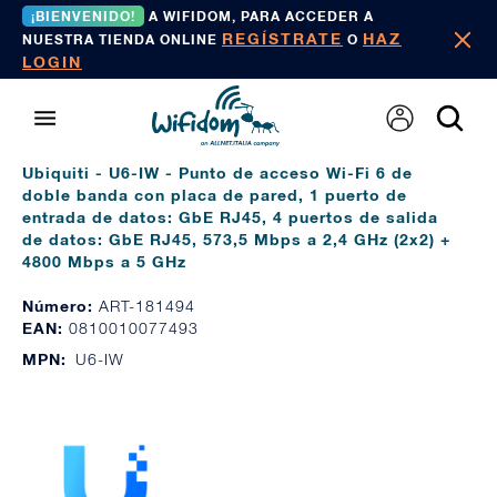
¡BIENVENIDO!
A WIFIDOM, PARA ACCEDER A
REGÍSTRATE
HAZ
NUESTRA TIENDA ONLINE
O
LOGIN
Ubiquiti - U6-IW - Punto de acceso Wi-Fi 6 de
doble banda con placa de pared, 1 puerto de
entrada de datos: GbE RJ45, 4 puertos de salida
de datos: GbE RJ45, 573,5 Mbps a 2,4 GHz (2x2) +
4800 Mbps a 5 GHz
Número:
ART-181494
EAN:
0810010077493
MPN:
U6-IW