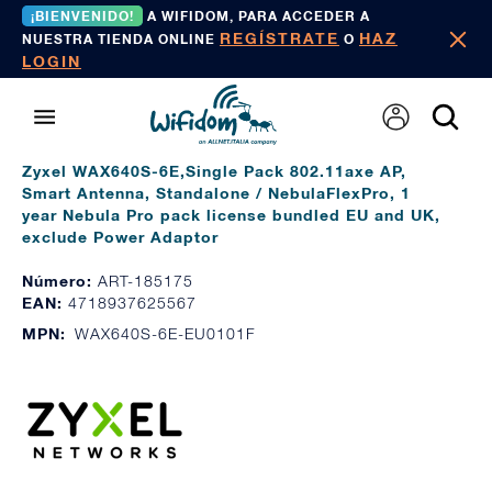
¡BIENVENIDO!
A WIFIDOM, PARA ACCEDER A
REGÍSTRATE
HAZ
NUESTRA TIENDA ONLINE
O
LOGIN
Zyxel WAX640S-6E,Single Pack 802.11axe AP,
Smart Antenna, Standalone / NebulaFlexPro, 1
year Nebula Pro pack license bundled EU and UK,
exclude Power Adaptor
Número:
ART-185175
EAN:
4718937625567
MPN:
WAX640S-6E-EU0101F