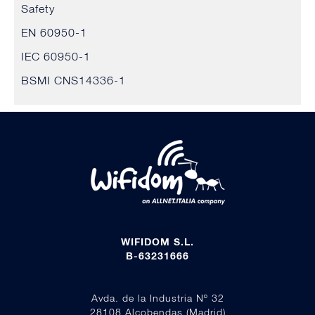
Safety
EN 60950-1
IEC 60950-1
BSMI CNS14336-1
WIFIDOM S.L.
B-63231666
Avda. de la Industria Nº 32
28108 Alcobendas (Madrid)