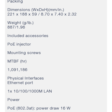
Packing
Dimensions (WxDxH)(mm/in.)
221 x 188 x 59 / 8.70 x 7.40 x 2.32
Weight (g/lb.)
887/1.96
Included accessories
PoE injector
Mounting screws
MTBF (hr)
1,091,186
Physical Interfaces
Ethernet port
1x 10/100/1000M LAN
Power
PoE (802.3at): power draw 16 W