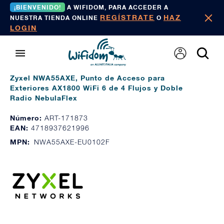
¡BIENVENIDO!
A WIFIDOM, PARA ACCEDER A
REGÍSTRATE
HAZ
NUESTRA TIENDA ONLINE
O
LOGIN
Zyxel NWA55AXE, Punto de Acceso para
Exteriores AX1800 WiFi 6 de 4 Flujos y Doble
Radio NebulaFlex
Número:
ART-171873
EAN:
4718937621996
MPN:
NWA55AXE-EU0102F