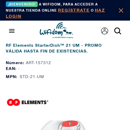
¡BIENVENIDO!
A WIFIDOM, PARA ACCEDER A
REGÍSTRATE
HAZ
NUESTRA TIENDA ONLINE
O
LOGIN
RF Elements StarterDish™ 21 UM - PROMO
VÁLIDA HASTA FIN DE EXISTENCIAS.
Número:
ART-157312
EAN:
-
MPN:
STD-21-UM