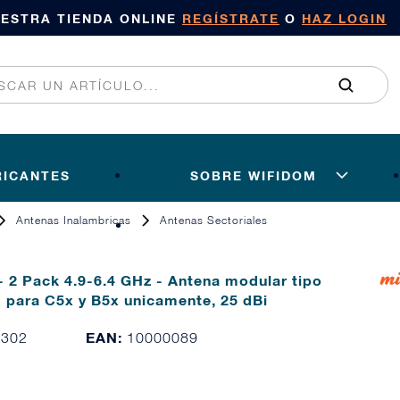
UESTRA TIENDA ONLINE
REGÍSTRATE
O
HAZ LOGIN
RICANTES
SOBRE WIFIDOM
Antenas Inalambricas
Antenas Sectoriales
 2 Pack 4.9-6.4 GHz - Antena modular tipo
 para C5x y B5x unicamente, 25 dBi
EAN:
6302
10000089