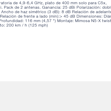
ratoria de 4,9-6,4 GHz, plato de 400 mm solo para C5x,
i. Pack de 2 antenas. Ganancia: 25 dBi Polarización: dob
° Ancho de haz simétrico (3 dB): 8 dB Relación de adelant
 Relación de frente a lado (min):> 45 dB Dimensiones: Diá
Profundidad: 116 mm (4,57 ") Montaje: Mimosa N5-X twis
nto: 200 km / h (125 mph)