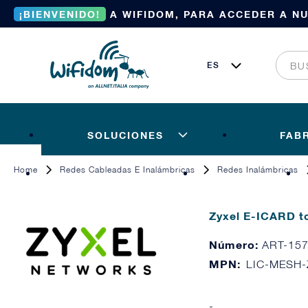
¡BIENVENIDO!
A WIFIDOM, PARA ACCEDER A N
SOLUCIONES
FAB
Home
Redes Cableadas E Inalámbricas
Redes Inalámbricas
Zyxel E-ICARD t
Número:
ART-15
MPN:
LIC-MESH-
-