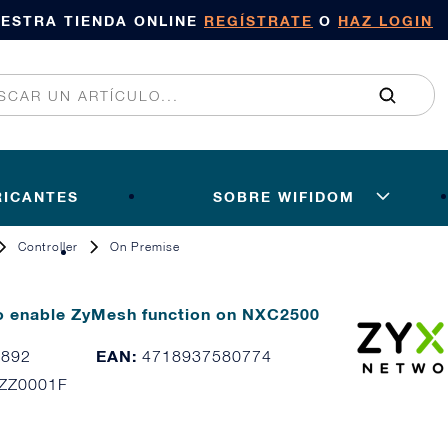
UESTRA TIENDA ONLINE
REGÍSTRATE
O
HAZ LOGIN
RICANTES
SOBRE WIFIDOM
Controller
On Premise
o enable ZyMesh function on NXC2500
EAN:
7892
4718937580774
ZZ0001F