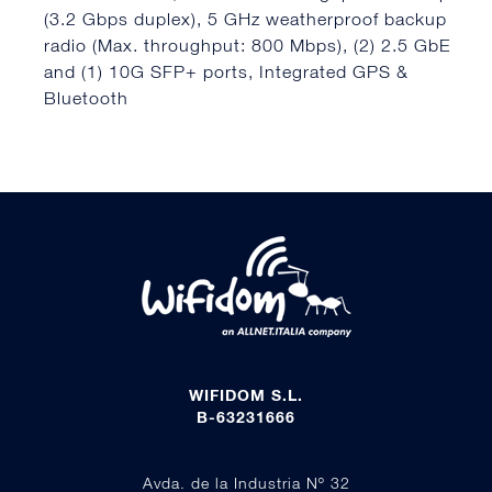
(3.2 Gbps duplex), 5 GHz weatherproof backup
radio (Max. throughput: 800 Mbps), (2) 2.5 GbE
and (1) 10G SFP+ ports, Integrated GPS &
Bluetooth
WIFIDOM S.L.
B-63231666
Avda. de la Industria Nº 32