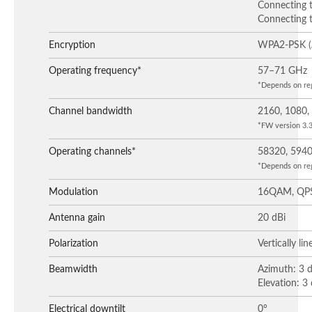
Connecting 
Connecting 
Encryption
WPA2-PSK (
Operating frequency*
57–71 GHz
*Depends on reg
Channel bandwidth
2160, 1080
*FW version 3.3.
Operating channels*
58320, 5940
*Depends on reg
Modulation
16QAM, QP
Antenna gain
20 dBi
Polarization
Vertically lin
Beamwidth
Azimuth: 3 
Elevation: 3
Electrical downtilt
0°