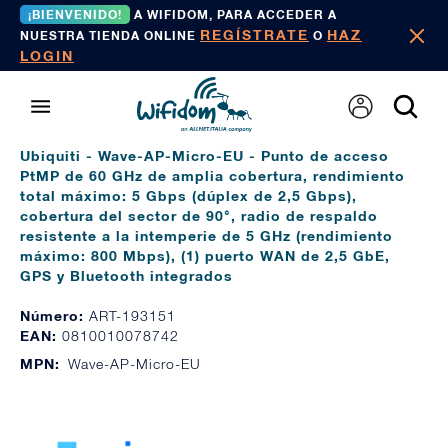
¡BIENVENIDO!
A WIFIDOM, PARA ACCEDER A
REGÍSTRATE
HAZ
NUESTRA TIENDA ONLINE
O
LOGIN
Ubiquiti - Wave-AP-Micro-EU - Punto de acceso
PtMP de 60 GHz de amplia cobertura, rendimiento
total máximo: 5 Gbps (dúplex de 2,5 Gbps),
cobertura del sector de 90°, radio de respaldo
resistente a la intemperie de 5 GHz (rendimiento
máximo: 800 Mbps), (1) puerto WAN de 2,5 GbE,
GPS y Bluetooth integrados
Número:
ART-193151
EAN:
0810010078742
MPN:
Wave-AP-Micro-EU