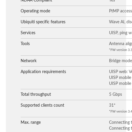
NDAA Compliant
Yes
Operating mode
PtMP access
Ubiquiti specific features
Wave AI, dis
Services
UISP, ping 
Tools
Antenna align
*FW version 3.3.
Network
Bridge mode
Application requirements
UISP web: Ve
UISP mobile 
UISP mobile 
Total throughput
5 Gbps
Supported clients count
31*
*FW version 3.4.
Max. range
Connecting 
Connecting 