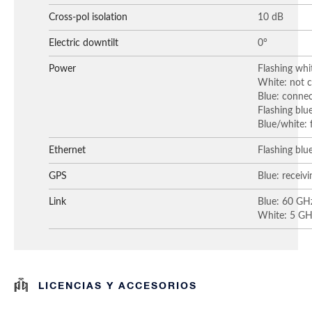
Cross-pol isolation
10 dB
Electric downtilt
0°
Power
Flashing whi
White: not c
Blue: connec
Flashing blue
Blue/white: 
Ethernet
Flashing blue
GPS
Blue: receivi
Link
Blue: 60 GHz
White: 5 GHz
LICENCIAS Y ACCESORIOS