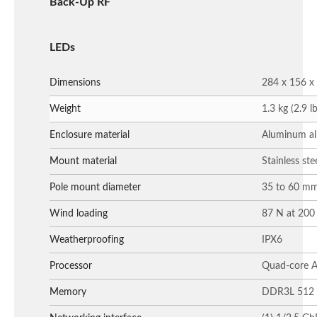
Back-Up RF
LEDs
Dimensions
284 x 156 x 
Weight
1.3 kg (2.9 lb
Enclosure material
Aluminum all
Mount material
Stainless ste
Pole mount diameter
35 to 60 mm 
Wind loading
87 N at 200
Weatherproofing
IPX6
Processor
Quad-core 
Memory
DDR3L 512