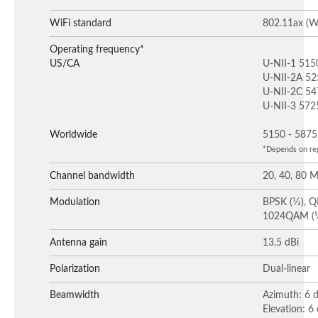
WiFi standard
802.11ax (Wi
Operating frequency*
US/CA
U-NII-1 515
U-NII-2A 5
U-NII-2C 5
U-NII-3 572
Worldwide
5150 - 587
*Depends on reg
Channel bandwidth
20, 40, 80 
Modulation
BPSK (1⁄2), 
1024QAM (5⁄
Antenna gain
13.5 dBi
Polarization
Dual-linear
Beamwidth
Azimuth: 6 
Elevation: 6