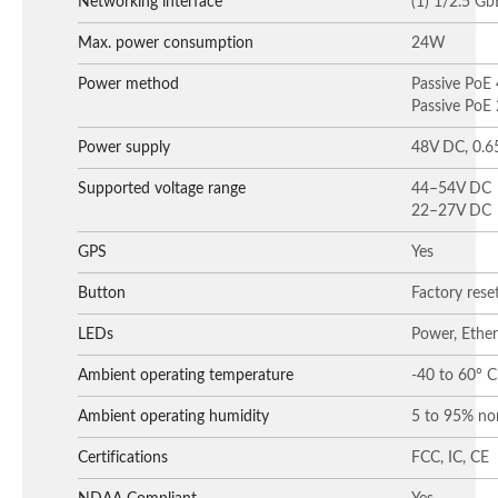
Networking interface
(1) 1/2.5 Gb
Max. power consumption
24W
Power method
Passive PoE 4
Passive PoE 
Power supply
48V DC, 0.65
Supported voltage range
44–54V DC
22–27V DC
GPS
Yes
Button
Factory rese
LEDs
Power, Ether
Ambient operating temperature
-40 to 60° C
Ambient operating humidity
5 to 95% no
Certifications
FCC, IC, CE