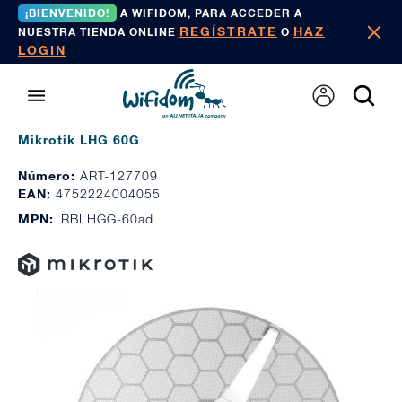
¡BIENVENIDO!
A WIFIDOM, PARA ACCEDER A
REGÍSTRATE
HAZ
NUESTRA TIENDA ONLINE
O
LOGIN
Mikrotik LHG 60G
Número:
ART-127709
EAN:
4752224004055
MPN:
RBLHGG-60ad