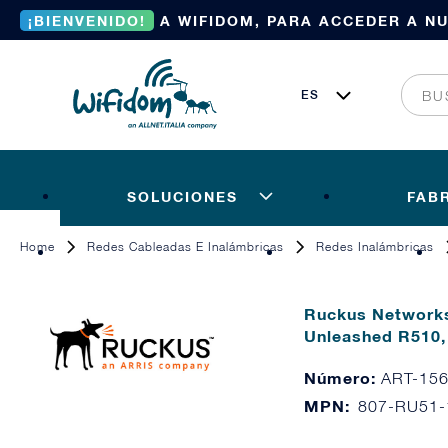
¡BIENVENIDO!
A WIFIDOM, PARA ACCEDER A N
SOLUCIONES
FAB
Home
Redes Cableadas E Inalámbricas
Redes Inalámbricas
Ruckus Networks
Unleashed R510,
Número:
ART-15
MPN:
807-RU51-