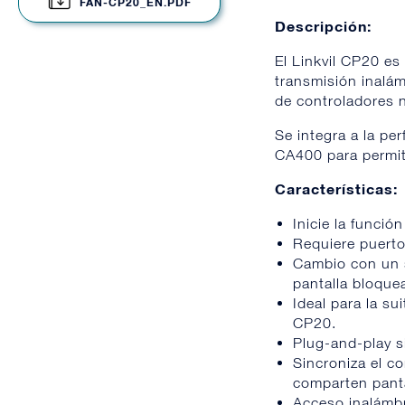
FAN-CP20_EN.PDF
Descripción:
El Linkvil CP20 es
transmisión inalám
de controladores n
Se integra a la pe
CA400 para permiti
Características:
Inicie la funció
Requiere puerto
Cambio con un s
pantalla bloque
Ideal para la s
CP20.
Plug-and-play s
Sincroniza el c
comparten panta
Acceso inalámbr