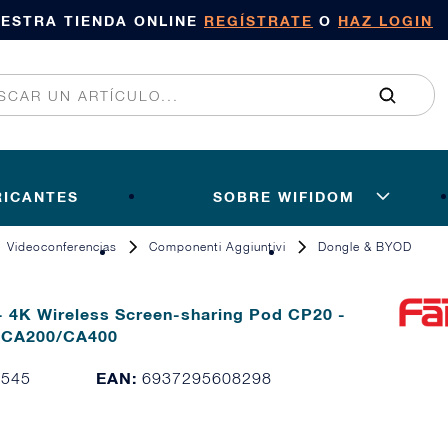
UESTRA TIENDA ONLINE
REGÍSTRATE
O
HAZ LOGIN
RICANTES
SOBRE WIFIDOM
Videoconferencias
Componenti Aggiuntivi
Dongle & BYOD
- 4K Wireless Screen-sharing Pod CP20 -
n CA200/CA400
EAN:
3545
6937295608298