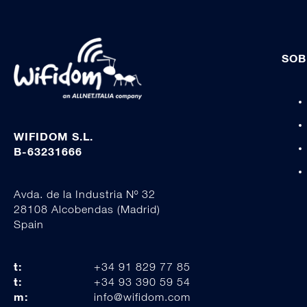
SOB
WIFIDOM S.L.
B-63231666
Avda. de la Industria Nº 32
28108 Alcobendas (Madrid)
Spain
t:
+34 91 829 77 85
t:
+34 93 390 59 54
m:
info@wifidom.com