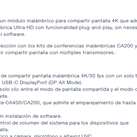
 un módulo inalámbrico para compartir pantalla 4K que ad
brica Ultra HD con funcionalidad plug-and-play, sin nece
i software.
rfección con los kits de conferencias inalámbricas CA200 
r compartir pantalla con múltiples transmisores.
n de compartir pantalla inalámbrica 4K/30 fps con un solo 
 USB-C DisplayPort (DP Alt Mode).
olo clic entre el modo de pantalla compartida y el modo 
ada.
uite CA400/CA200, que admite el emparejamiento de hasta
in instalación de software.
ontrol de volumen del sistema para los dispositivos que
lla.
ico a cámara, micrófono y altavoz UVC.