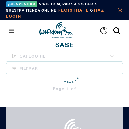
¡BIENVENIDO!
A WIFIDOM, PARA ACCEDER A
REGÍSTRATE
HAZ
NUESTRA TIENDA ONLINE
O
LOGIN
SASE
CATEGORIE
FILTRAR
Page 1 of