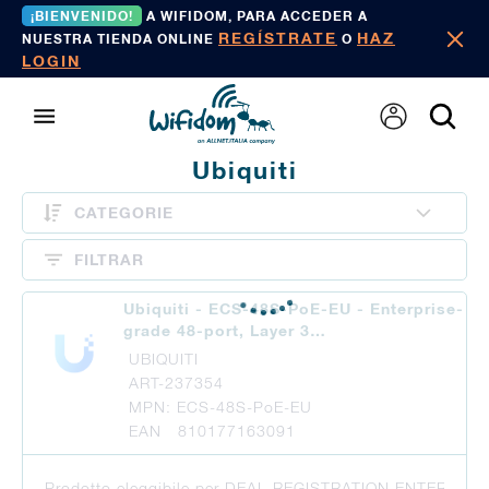
¡BIENVENIDO!
A WIFIDOM, PARA ACCEDER A
REGÍSTRATE
HAZ
NUESTRA TIENDA ONLINE
O
LOGIN
Ubiquiti
CATEGORIE
FILTRAR
Ubiquiti - ECS-48S-PoE-EU - Enterprise-
grade 48-port, Layer 3…
UBIQUITI
ART-237354
MPN: ECS-48S-PoE-EU
EAN 810177163091
Prodotto eleggibile per DEAL REGISTRATION ENTERPRISE pe