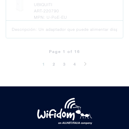
UBIQUITI
ART-220790
MPN: U-PoE-EU
Descripción: Un adaptador que puede alimentar dispositiv
Page 1 of 16
1
2
3
4