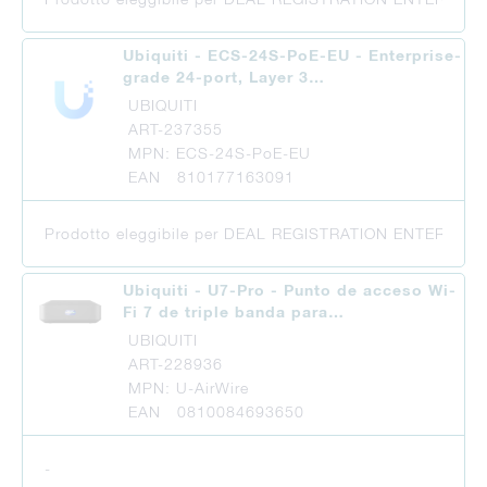
Ubiquiti - ECS-24S-PoE-EU - Enterprise-
grade 24-port, Layer 3…
UBIQUITI
ART-237355
MPN: ECS-24S-PoE-EU
EAN 810177163091
Prodotto eleggibile per DEAL REGISTRATION ENTERPRISE pe
Ubiquiti - U7-Pro - Punto de acceso Wi-
Fi 7 de triple banda para…
UBIQUITI
ART-228936
MPN: U-AirWire
EAN 0810084693650
-