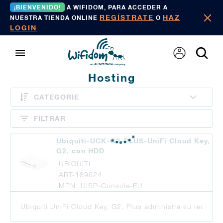
¡BIENVENIDO!
A WIFIDOM, PARA ACCEDER A
REGÍSTRATE
HAZ
NUESTRA TIENDA ONLINE
O
LOGIN
Hosting
CATEGORIE
FILTRAR
Ubiquiti-UCK-G2-PLUS-UniFi Cloud Key,
G2, con HDD
UBIQUITI
ART-189624
MPN: UISP-Console-EU
Ubiquiti UniFi Cloud Key, G2, Plus administra su red Uni