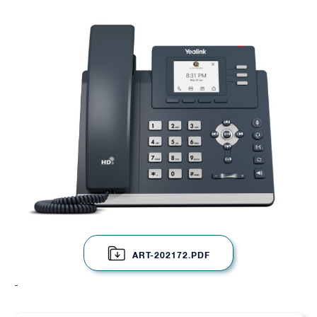
ART-202172.PDF
-