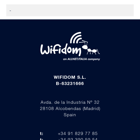
-
WIFIDOM S.L.
B-63231666
Avda. de la Industria Nº 32
28108 Alcobendas (Madrid)
Spain
t:
+34 91 829 77 85
t:
+34 93 390 59 54