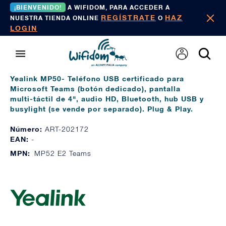
¡BIENVENIDO!
A WIFIDOM, PARA ACCEDER A
REGÍSTRATE
HAZ
NUESTRA TIENDA ONLINE
O
LOGIN
Yealink MP50- Teléfono USB certificado para
Microsoft Teams (botón dedicado), pantalla
multi-táctil de 4", audio HD, Bluetooth, hub USB y
busylight (se vende por separado). Plug & Play.
Número:
ART-202172
EAN:
-
MPN:
MP52 E2 Teams