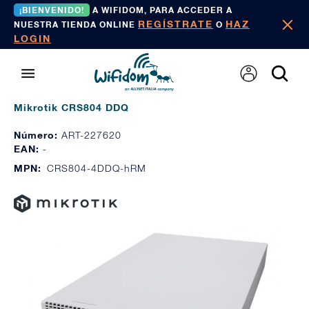
¡BIENVENIDO!
A WIFIDOM, PARA ACCEDER A
REGÍSTRATE
HAZ
NUESTRA TIENDA ONLINE
O
LOGIN
Mikrotik CRS804 DDQ
Número:
ART-227620
EAN:
-
MPN:
CRS804-4DDQ-hRM