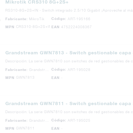
Mikrotik CRS310 8G+2S+
RS310-8G+2S+IN - Switch integrado 2.5/10 Gigabit ¡Aproveche al máx
Código:
Fabricante:
MikroTik
ART-195166
CRS310-8G+2S+IN
MPN
EAN
4752224008367
Grandstream GWN7813 - Switch gestionable capa 3
Descripción: La serie GWN7810 son switches de red gestionables de 
Código:
Fabricante:
Grandstream
ART-195028
GWN7813
MPN
EAN
-
Grandstream GWN7811 - Switch gestionable capa 3
Descripción: La serie GWN7810 son switches de red gestionables de 
Código:
Fabricante:
Grandstream
ART-195025
GWN7811
MPN
EAN
-