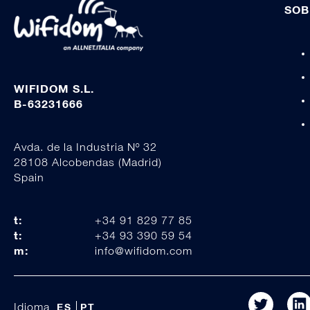
SOB
WIFIDOM S.L.
B-63231666
Avda. de la Industria Nº 32
28108 Alcobendas (Madrid)
Spain
t:
+34 91 829 77 85
t:
+34 93 390 59 54
m:
info@wifidom.com
Idioma
ES
PT