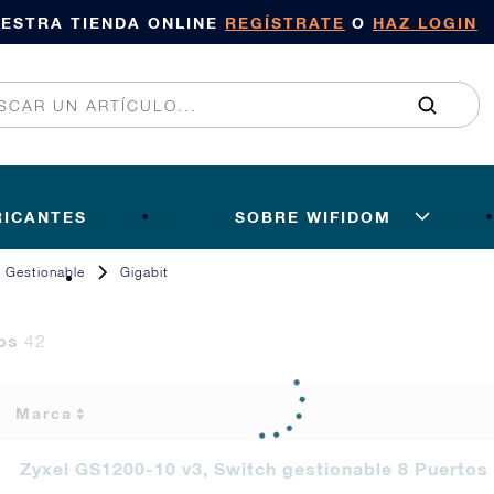
UESTRA TIENDA ONLINE
REGÍSTRATE
O
HAZ LOGIN
RICANTES
SOBRE WIFIDOM
Gestionable
Gigabit
tos
42
Marca
Zyxel GS1200-10 v3, Switch gestionable 8 Puertos