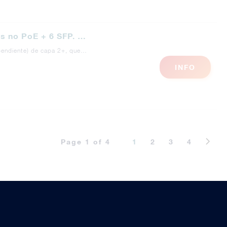
s no PoE + 6 SFP. …
(pendiente) de capa 2+, que…
INFO
Page 1 of 4
1
2
3
4