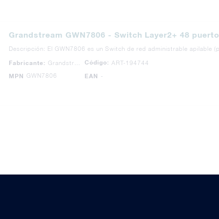
Grandstream GWN7806 - Switch Layer2+ 48 puerto
Descripción: El GWN7806 es un Switch de red administrable apilable 
Código:
Fabricante:
Grandstream
ART-194744
GWN7806
MPN
EAN
-