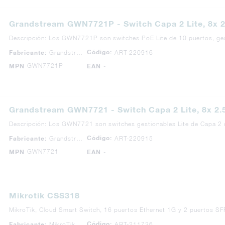
Grandstream GWN7721P - Switch Capa 2 Lite, 8x 
Descripción: Los GWN7721P son switches PoE Lite de 10 puertos, ges
Código:
Fabricante:
Grandstream
ART-220916
GWN7721P
MPN
EAN
-
Grandstream GWN7721 - Switch Capa 2 Lite, 8x 2
Descripción: Los GWN7721 son switches gestionables Lite de Capa 2
Código:
Fabricante:
Grandstream
ART-220915
GWN7721
MPN
EAN
-
Mikrotik CSS318
MikroTik, Cloud Smart Switch, 16 puertos Ethernet 1G y 2 puertos S
Código:
Fabricante:
MikroTik
ART-211736