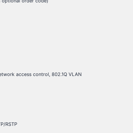
h optional order code)
network access control, 802.1Q VLAN
STP/RSTP