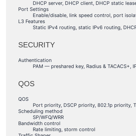
DHCP server, DHCP client, DHCP static leas
Port Settings
Enable/disable, link speed control, port iso
L3 Features
Static IPv4 routing, static IPv6 routing, DHC
SECURITY
Authentication
PAM — preshared key, Radius & TACACS+, IP
QOS
QOS
Port priority, DSCP priority, 802.1p priority,
Scheduling method
SP/WFQ/WRR
Bandwidth control
Rate limiting, storm control
Traffic Shaper