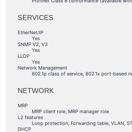
Profinet Class B conformance (available wit
SERVICES
EtherNet/IP
Yes
SNMP V2, V3
Yes
LLDP
Yes
Network Management
802.1p class of service, 802.1x port-based 
NETWORK
MRP
MRP client role, MRP manager role
L2 features
Loop protection, Forwarding table, VLAN, 
DHCP