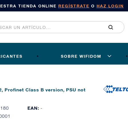
UESTRA TIENDA ONLINE
REGÍSTRATE
O
HAZ LOGIN
RICANTES
SOBRE WIFIDOM
, Profinet Class B version, PSU not
stione avanzate Supporta 
EAN:
7180
-
0001