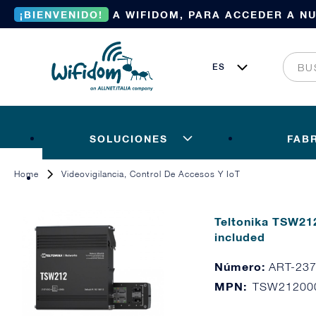
¡BIENVENIDO!
A WIFIDOM, PARA ACCEDER A N
SOLUCIONES
FAB
Home
Videovigilancia, Control De Accesos Y IoT
Teltonika TSW212
capacità di ge
included
Número:
ART-23
MPN:
TSW21200