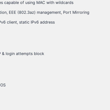
es capable of using MAC with wildcards
lation, EEE (802.3az) management, Port Mirroring
Pv6 client, static IPv6 address
 & login attempts block
 TOS