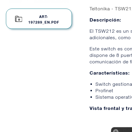
Teltonika - TSW21
ART-
Descripción:
197289_EN.PDF
El TSW212 es un s
adicionales, como
Este switch es co
dispone de 8 puert
comunicación de fi
Características:
Switch gestiona
Profinet
Sistema operat
Vista frontal y tr