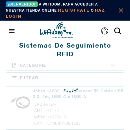
¡BIENVENIDO!
A WIFIDOM, PARA ACCEDER A
REGÍSTRATE
HAZ
NUESTRA TIENDA ONLINE
O
LOGIN
Sistemas De Seguimiento
RFID
CATEGORIE
FILTRAR
Jabra 14202-10 - Panacast 50 Cable USB
3.0, 2m, USB-C a USB-A
JABRA GN
ART-161177
MPN: 14202-10
EAN 5706991024227