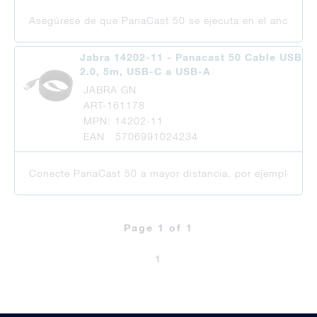
Asegúrese de que PanaCast 50 se ejecuta en el ancho d
Jabra 14202-11 - Panacast 50 Cable USB
2.0, 5m, USB-C a USB-A
JABRA GN
ART-161178
MPN: 14202-11
EAN 5706991024234
Conecte PanaCast 50 a mayor distancia, por ejemplo en 
Page 1 of 1
1