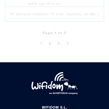
MPN: UH-TP-5-24
RF Elements UltraHorn TP 5-24. Aumento: 24 dBi, Ancho d
Page 1 of 3
1
2
3
WIFIDOM S.L.