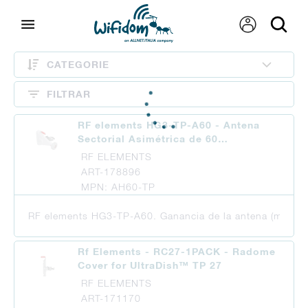
CATEGORIE
FILTRAR
RF elements HG3-TP-A60 - Antena
Sectorial Asimétrica de 60…
RF ELEMENTS
ART-178896
MPN: AH60-TP
RF elements HG3-TP-A60. Ganancia de la antena (max): 17
Rf Elements - RC27-1PACK - Radome
Cover for UltraDish™ TP 27
RF ELEMENTS
ART-171170