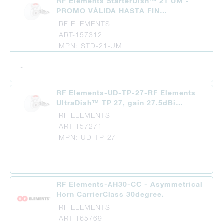
RF Elements StarterDish™ 21 UM -
PROMO VÁLIDA HASTA FIN…
RF ELEMENTS
ART-157312
MPN: STD-21-UM
-
RF Elements-UD-TP-27-RF Elements
UltraDish™ TP 27, gain 27.5dBi…
RF ELEMENTS
ART-157271
MPN: UD-TP-27
-
RF Elements-AH30-CC - Asymmetrical
Horn CarrierClass 30degree.
RF ELEMENTS
ART-165769