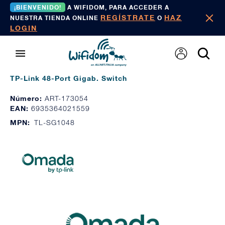
¡BIENVENIDO!
A WIFIDOM, PARA ACCEDER A
REGÍSTRATE
HAZ
NUESTRA TIENDA ONLINE
O
LOGIN
TP-Link 48-Port Gigab. Switch
Número:
ART-173054
EAN:
6935364021559
MPN:
TL-SG1048