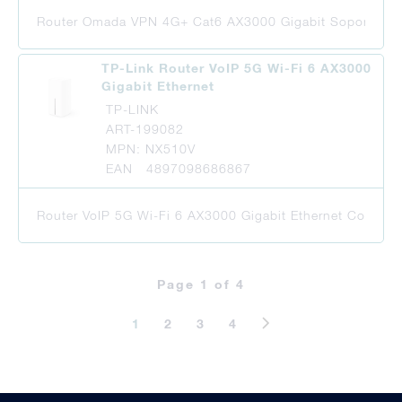
Router Omada VPN 4G+ Cat6 AX3000 Gigabit Soporta 4G+ C
TP-Link Router VoIP 5G Wi-Fi 6 AX3000
Gigabit Ethernet
TP-LINK
ART-199082
MPN: NX510V
EAN 4897098686867
Router VoIP 5G Wi-Fi 6 AX3000 Gigabit Ethernet Conecti
Page 1 of 4
1
2
3
4