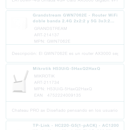
Grandstream GWN7062E - Router WiFi
doble banda 2.4G 2x2:2 y 5G 3x3:2…
GRANDSTREAM
ART-214137
MPN: GWN7062E
Descripción: El GWN7062E es un router AX3000 seguro de 
Mikrotik H53UiG-5HaxQ2HaxQ
MIKROTIK
ART-211734
MPN: H53UiG-5HaxQ2HaxQ
EAN 4752224009135
Chateau PRO ax Diseñado pensando en los usuarios profes
TP-Link - HC220-G5(1-pACK) - AC1200