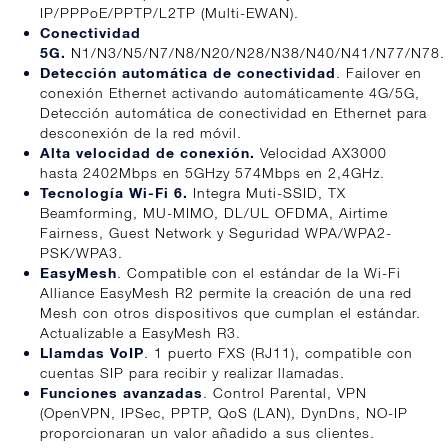
IP/PPPoE/PPTP/L2TP (Multi-EWAN).
Conectividad
5G.
N1/N3/N5/N7/N8/N20/N28/N38/N40/N41/N77/N78.
Detección automática de conectividad
. Failover en
conexión Ethernet activando automáticamente 4G/5G,
Detección automática de conectividad en Ethernet para
desconexión de la red móvil.
Alta velocidad de conexión.
Velocidad AX3000
hasta 2402Mbps en 5GHzy 574Mbps en 2,4GHz.
Tecnología Wi-Fi 6.
Integra Muti-SSID, TX
Beamforming, MU-MIMO, DL/UL OFDMA, Airtime
Fairness, Guest Network y Seguridad WPA/WPA2-
PSK/WPA3.
EasyMesh
. Compatible con el estándar de la Wi-Fi
Alliance EasyMesh R2 permite la creación de una red
Mesh con otros dispositivos que cumplan el estándar.
Actualizable a EasyMesh R3.
Llamdas VoIP
. 1 puerto FXS (RJ11), compatible con
cuentas SIP para recibir y realizar llamadas.
Funciones avanzadas
. Control Parental, VPN
(OpenVPN, IPSec, PPTP, QoS (LAN), DynDns, NO-IP
proporcionaran un valor añadido a sus clientes.