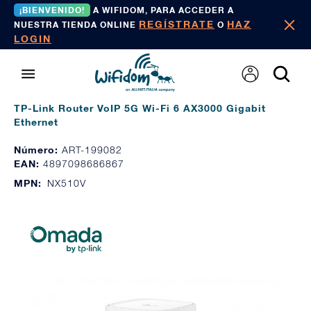
¡BIENVENIDO!
A WIFIDOM, PARA ACCEDER A
REGÍSTRATE
HAZ
NUESTRA TIENDA ONLINE
O
LOGIN
TP-Link Router VoIP 5G Wi-Fi 6 AX3000 Gigabit
Ethernet
Número:
ART-199082
EAN:
4897098686867
MPN:
NX510V