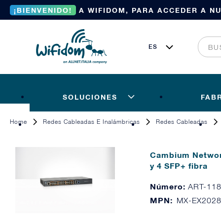
¡BIENVENIDO!
A WIFIDOM, PARA ACCEDER A N
SOLUCIONES
FAB
Home
Redes Cableadas E Inalámbricas
Redes Cableadas
Cambium Network
y 4 SFP+ fibra
Número:
ART-11
MPN:
MX-EX2028