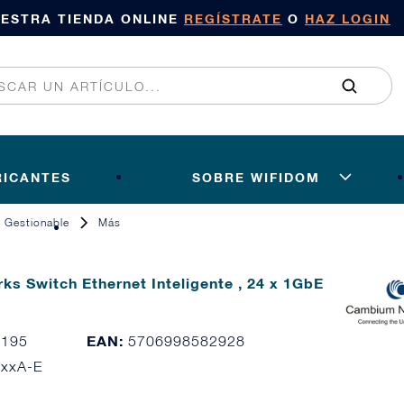
UESTRA TIENDA ONLINE
REGÍSTRATE
O
HAZ LOGIN
RICANTES
SOBRE WIFIDOM
Gestionable
Más
s Switch Ethernet Inteligente , 24 x 1GbE
EAN:
8195
5706998582928
xxA-E