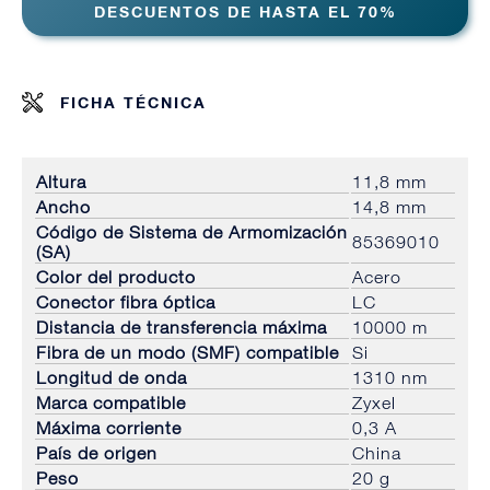
DESCUENTOS DE HASTA EL 70%
FICHA TÉCNICA
Altura
11,8 mm
Ancho
14,8 mm
Código de Sistema de Armomización
85369010
(SA)
Color del producto
Acero
Conector fibra óptica
LC
Distancia de transferencia máxima
10000 m
Fibra de un modo (SMF) compatible
Si
Longitud de onda
1310 nm
Marca compatible
Zyxel
Máxima corriente
0,3 A
País de origen
China
Peso
20 g