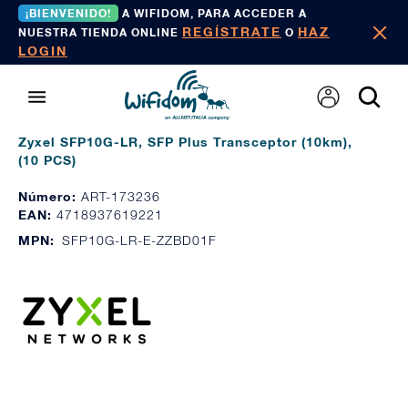
¡BIENVENIDO!
A WIFIDOM, PARA ACCEDER A
REGÍSTRATE
HAZ
NUESTRA TIENDA ONLINE
O
LOGIN
Zyxel SFP10G-LR, SFP Plus Transceptor (10km),
(10 PCS)
Número:
ART-173236
EAN:
4718937619221
MPN:
SFP10G-LR-E-ZZBD01F