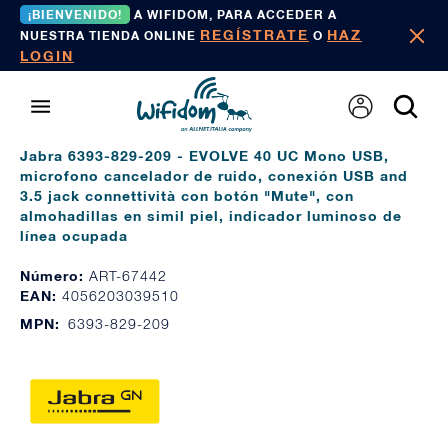
¡BIENVENIDO!
A WIFIDOM, PARA ACCEDER A
REGÍSTRATE
HAZ
NUESTRA TIENDA ONLINE
O
LOGIN
Jabra 6393-829-209 - EVOLVE 40 UC Mono USB,
microfono cancelador de ruido, conexión USB and
3.5 jack connettività con botón "Mute", con
almohadillas en simil piel, indicador luminoso de
línea ocupada
Número:
ART-67442
EAN:
4056203039510
MPN:
6393-829-209