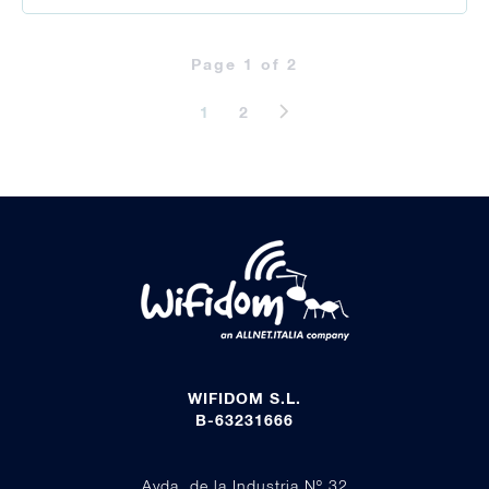
Page 1 of 2
1
2
WIFIDOM S.L.
B-63231666
Avda. de la Industria Nº 32