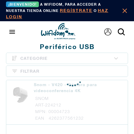
¡BIENVENIDO!
A WIFIDOM, PARA ACCEDER A
REGÍSTRATE
HAZ
NUESTRA TIENDA ONLINE
O
LOGIN
Periférico USB
CATEGORIE
FILTRAR
Snom - V420 - Cámara para
videoconferencia 4K
SNOM
ART-224212
MPN: 00004723
EAN 4262377561232
-