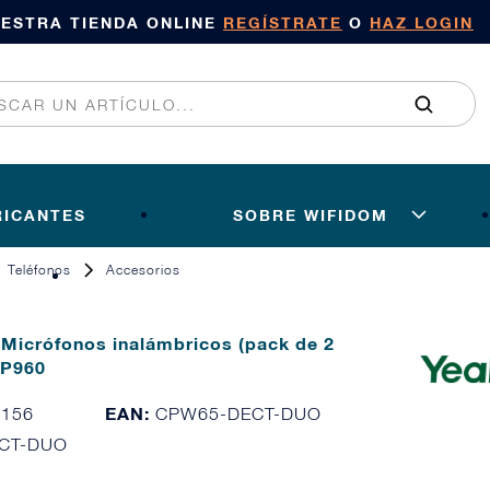
UESTRA TIENDA ONLINE
REGÍSTRATE
O
HAZ LOGIN
RICANTES
SOBRE WIFIDOM
Teléfonos
Accesorios
 Micrófonos inalámbricos (pack de 2
CP960
EAN:
5156
CPW65-DECT-DUO
CT-DUO