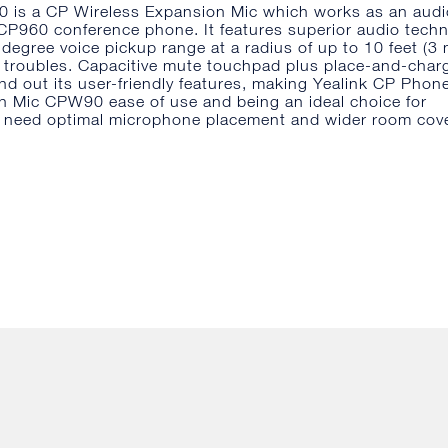
 is a CP Wireless Expansion Mic which works as an audi
 CP960 conference phone. It features superior audio tech
egree voice pickup range at a radius of up to 10 feet (3 
g troubles. Capacitive mute touchpad plus place-and-char
nd out its user-friendly features, making Yealink CP Phon
n Mic CPW90 ease of use and being an ideal choice for
 need optimal microphone placement and wider room cov