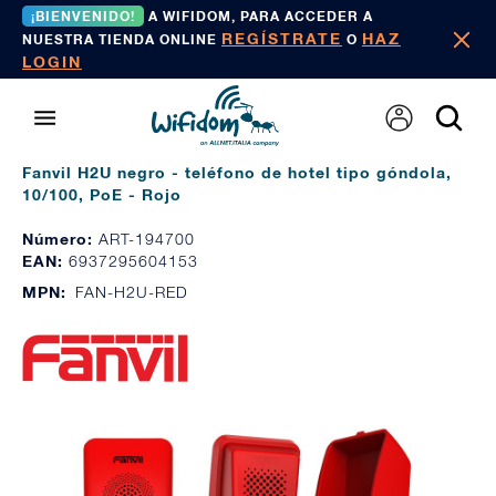
¡BIENVENIDO!
A WIFIDOM, PARA ACCEDER A
REGÍSTRATE
HAZ
NUESTRA TIENDA ONLINE
O
LOGIN
Fanvil H2U negro - teléfono de hotel tipo góndola,
10/100, PoE - Rojo
Número:
ART-194700
EAN:
6937295604153
MPN:
FAN-H2U-RED