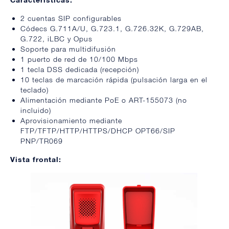
2 cuentas SIP configurables
Códecs G.711A/U, G.723.1, G.726.32K, G.729AB,
G.722, iLBC y Opus
Soporte para multidifusión
1 puerto de red de 10/100 Mbps
1 tecla DSS dedicada (recepción)
10 teclas de marcación rápida (pulsación larga en el
teclado)
Alimentación mediante PoE o ART-155073 (no
incluido)
Aprovisionamiento mediante
FTP/TFTP/HTTP/HTTPS/DHCP OPT66/SIP
PNP/TR069
Vista frontal: