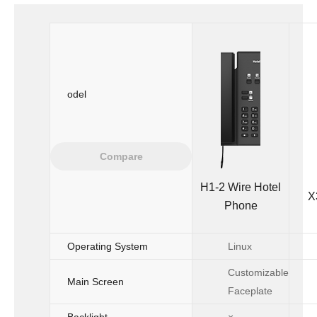
odel
Compare
H1-2 Wire Hotel
X
Phone
Operating System
Linux
Customizable
Main Screen
Faceplate
Backlight
×