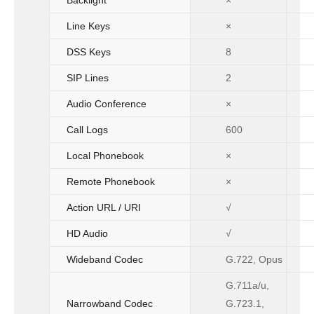
Line Keys
×
DSS Keys
8
SIP Lines
2
Audio Conference
×
Call Logs
600
Local Phonebook
×
Remote Phonebook
×
Action URL / URI
√
HD Audio
√
Wideband Codec
G.722, Opus
G.711a/u,
Narrowband Codec
G.723.1,