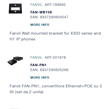
FANVIL
ART-189692
FAN-WB108
EAN: 6937295604047
MORE INFO
Fanvil Wall mounted bracket for X300 series and
H1 IP phones
FANVIL
ART-201978
FAN-PN1
EAN: 6937295605266
MORE INFO
Fanvil FAN-PN1, convertitore Ethernet+POE su 2
fili (set da 2 unità)