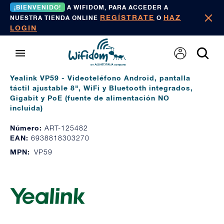
¡BIENVENIDO!
A WIFIDOM, PARA ACCEDER A
REGÍSTRATE
HAZ
NUESTRA TIENDA ONLINE
O
LOGIN
Yealink VP59 - Videoteléfono Android, pantalla
táctil ajustable 8", WiFi y Bluetooth integrados,
Gigabit y PoE (fuente de alimentación NO
incluida)
Número:
ART-125482
EAN:
6938818303270
MPN:
VP59