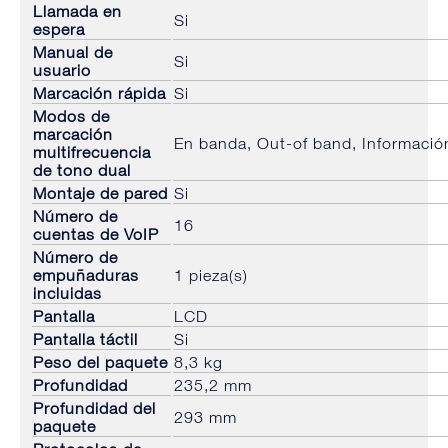
Llamada en
Si
espera
Manual de
Si
usuario
Marcación rápida
Si
Modos de
marcación
En banda, Out-of band, Informació
multifrecuencia
de tono dual
Montaje de pared
Si
Número de
16
cuentas de VoIP
Número de
empuñaduras
1 pieza(s)
incluidas
Pantalla
LCD
Pantalla táctil
Si
Peso del paquete
8,3 kg
Profundidad
235,2 mm
Profundidad del
293 mm
paquete