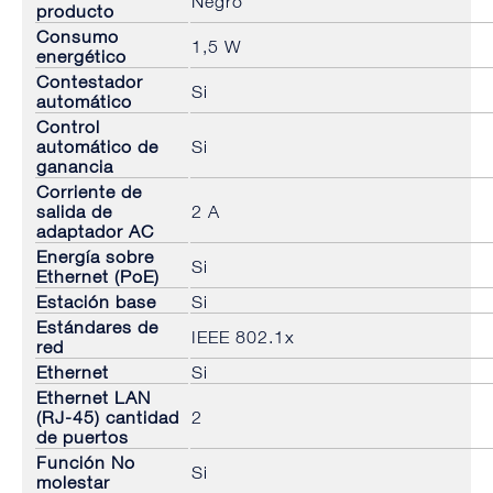
Negro
producto
Consumo
1,5 W
energético
Contestador
Si
automático
Control
automático de
Si
ganancia
Corriente de
salida de
2 A
adaptador AC
Energía sobre
Si
Ethernet (PoE)
Estación base
Si
Estándares de
IEEE 802.1x
red
Ethernet
Si
Ethernet LAN
(RJ-45) cantidad
2
de puertos
Función No
Si
molestar