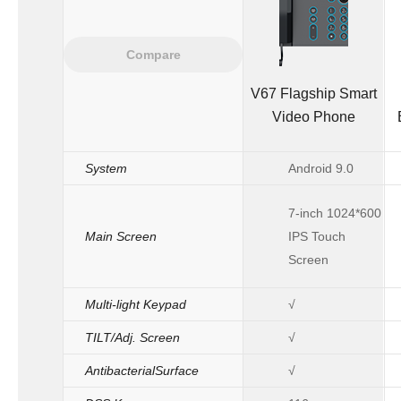
Compare
V67 Flagship Smart
Video Phone
System
Android 9.0
7-inch 1024*600
Main Screen
IPS Touch
Screen
Multi-light Keypad
√
TILT/Adj. Screen
√
AntibacterialSurface
√