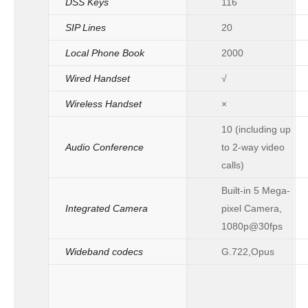
DSS Keys
116
SIP Lines
20
Local Phone Book
2000
Wired Handset
√
Wireless Handset
×
10 (including up
Audio Conference
to 2-way video
calls)
Built-in 5 Mega-
Integrated Camera
pixel Camera,
1080p@30fps
Wideband codecs
G.722,Opus