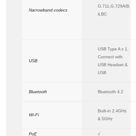
G.711,G.729A/B,
Narrowband codecs
iLBC
USB Type A x 1,
Connect with
USB
USB Headset &
USB
Bluetooth
Bluetooth 4.2
Built-in 2.4GHz
Wi-Fi
& 5GHz
PoE
√