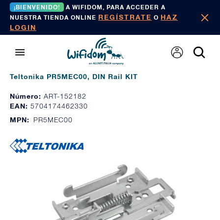
¡BIENVENIDO!
A WIFIDOM, PARA ACCEDER A
REGÍSTRATE
HAZ
NUESTRA TIENDA ONLINE
O
LOGIN
Teltonika PR5MEC00, DIN Rail KIT
Número:
ART-152182
EAN:
5704174462330
MPN:
PR5MEC00